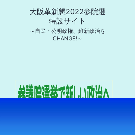
コ
大阪革新懇2022参院選
ン
特設サイト
テ
～自民・公明政権、維新政治を
ン
CHANGE!～
ツ
へ
ス
キ
ッ
プ