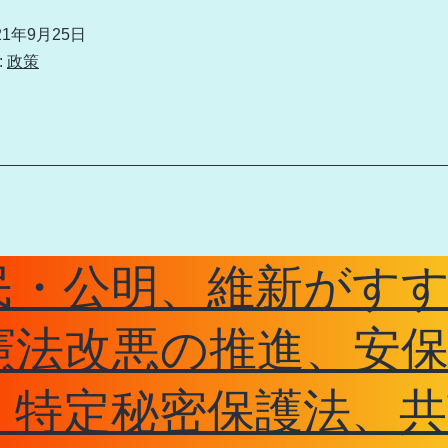
公
21年9月25日
明
:
政策
政
権、
維
新
政
治
民・公明、維新がす
が
す
憲法改悪の推進、安
す
・特定秘密保護法、共
め
た