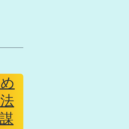
すめ
保法
謀