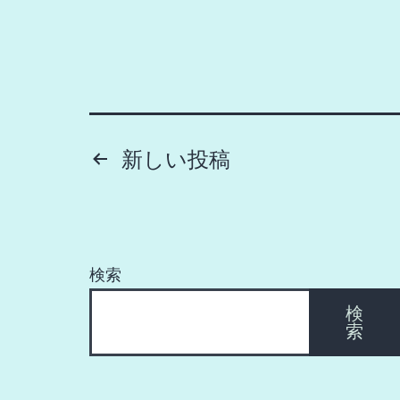
投
新しい
投稿
稿
の
検索
検
ペ
索
ー