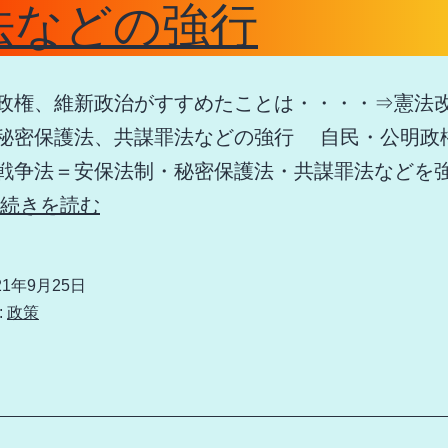
法などの強行
こ
と
は
権、維新政治がすすめたことは・・・・⇒憲法
医
秘密保護法、共謀罪法などの強行 自民・公明政
療・
戦争法＝安保法制・秘密保護法・共謀罪法などを
公
自
続きを読む
衆
民・
衛
公
生
21年9月25日
明、
:
政策
の
維
削
新
減
が
す