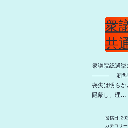
衆
共
衆議院総選挙
――― 新型
喪失は明らか
隠蔽し、理…
投稿日:
20
カテゴリー