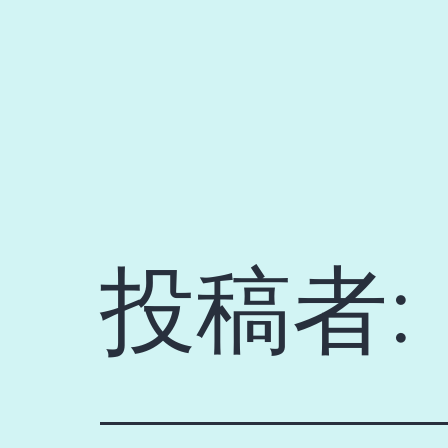
コ
ン
テ
ン
ツ
へ
ス
キ
投稿者:
ッ
プ