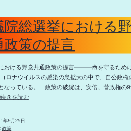
す
め
議院総選挙における
た
憲
通政策の提言
法
改
における野党共通政策の提言―――命を守るため
悪
コロナウイルスの感染の急拡大の中で、自公政権
の
となっている。 政策の破綻は、安倍、菅政権の9
推
衆
続きを読む
進、
議
安
院
保
21年9月25日
総
法
:
政策