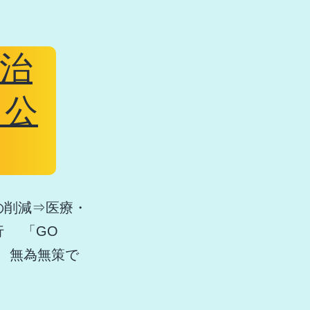
治
・公
の削減⇒医療・
強行 「GO
、無為無策で