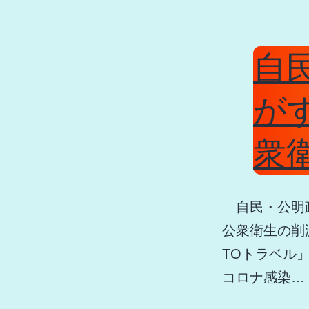
自
が
衆
自民・公明政
公衆衛生の削
TOトラベル
コロナ感染…