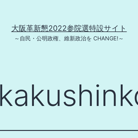
大阪革新懇2022参院選特設サイト
～自民・公明政権、維新政治を CHANGE!～
kakushin