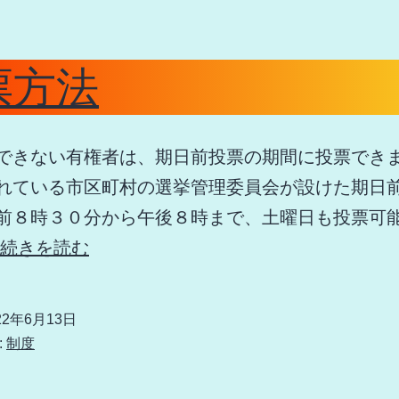
票方法
できない有権者は、期日前投票の期間に投票でき
れている市区町村の選挙管理委員会が設けた期日
前８時３０分から午後８時まで、土曜日も投票可
投
続きを読む
票
方
22年6月13日
法
:
制度