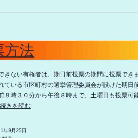
票方法
できない有権者は、期日前投票の期間に投票でき
れている市区町村の選挙管理委員会が設けた期日
前８時３０分から午後８時まで、土曜日も投票可
投
続きを読む
票
方
21年9月25日
法