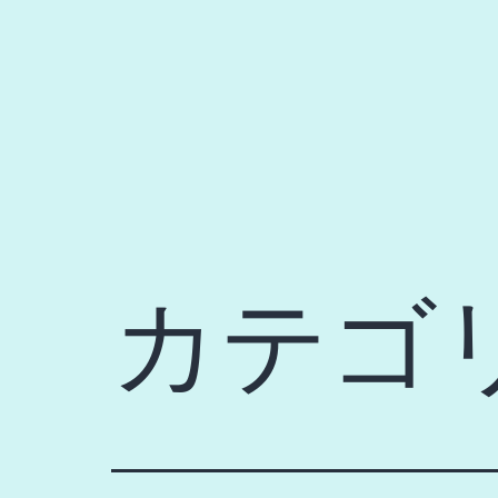
コ
ン
テ
ン
ツ
へ
ス
キ
カテゴ
ッ
プ